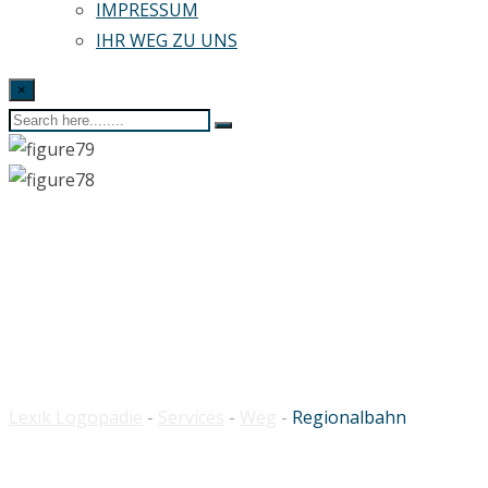
IMPRESSUM
IHR WEG ZU UNS
×
Regionalbahn
Lexik Logopädie
-
Services
-
Weg
-
Regionalbahn