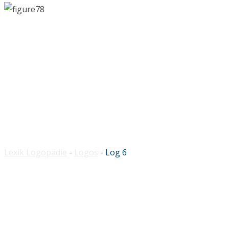
Log 6
Lexik Logopädie
-
Logos
-
Log 6