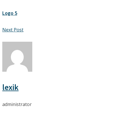
Logo 5
Next Post
lexik
administrator